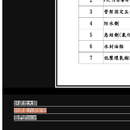
產品介紹
好處放大鏡
何謂重力流配管
我們的SOP